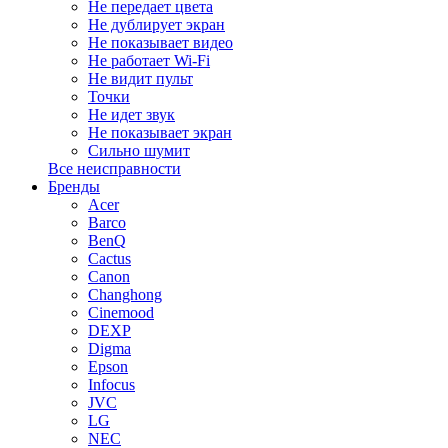
Не передает цвета
Не дублирует экран
Не показывает видео
Не работает Wi-Fi
Не видит пульт
Точки
Не идет звук
Не показывает экран
Сильно шумит
Все неисправности
Бренды
Acer
Barco
BenQ
Cactus
Canon
Changhong
Cinemood
DEXP
Digma
Epson
Infocus
JVC
LG
NEC