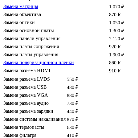
Замена матрицы
1 070
₽
Замена объектива
870
₽
Замена оптики
1 050
₽
Замена основной платы
1 300
₽
Замена панели управления
2 120
₽
Замена платы сопряжения
920
₽
Замена платы управления
1 900
₽
Замена поляризационной пленки
860
₽
Замена разъема HDMI
910
₽
Замена разъема LVDS
550
₽
Замена разъема USB
480
₽
Замена разъема VGA
880
₽
Замена разъема аудио
730
₽
Замена разъема зарядки
440
₽
Замена системы накаливания
870
₽
Замена термопасты
630
₽
Замена фильтра
410
₽