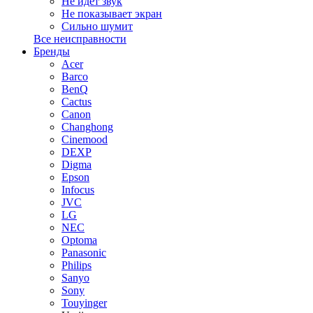
Не идет звук
Не показывает экран
Сильно шумит
Все неисправности
Бренды
Acer
Barco
BenQ
Cactus
Canon
Changhong
Cinemood
DEXP
Digma
Epson
Infocus
JVC
LG
NEC
Optoma
Panasonic
Philips
Sanyo
Sony
Touyinger