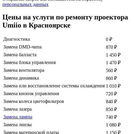
персональных данных
Цены на услуги по ремонту проектора
Umiio в Красноярске
Диагностика
0
₽
Замена DMD-чипа
870
₽
Замена балласта
1 450
₽
Замена блока управления
1 470
₽
Замена вентилятора
560
₽
Замена динамика
860
₽
Замена или восстановление системы охлаждения
1 010
₽
Замена кнопок управления
720
₽
Замена колеса цветофильтров
840
₽
Замена лазера
850
₽
Замена лампы
740
₽
Замена линзы
1 080
₽
Замена материнской платы
1 150
₽