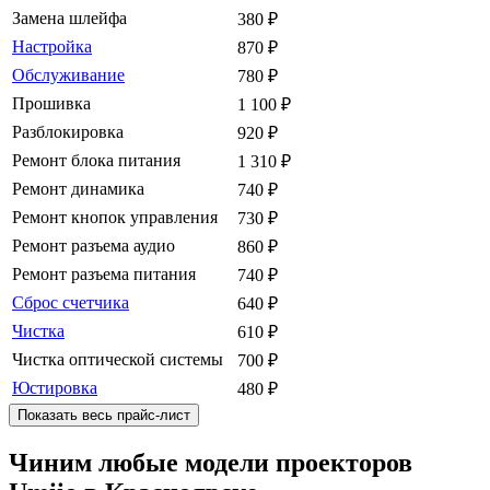
Замена шлейфа
380
₽
Настройка
870
₽
Обслуживание
780
₽
Прошивка
1 100
₽
Разблокировка
920
₽
Ремонт блока питания
1 310
₽
Ремонт динамика
740
₽
Ремонт кнопок управления
730
₽
Ремонт разъема аудио
860
₽
Ремонт разъема питания
740
₽
Сброс счетчика
640
₽
Чистка
610
₽
Чистка оптической системы
700
₽
Юстировка
480
₽
Показать весь прайс-лист
Чиним любые модели проекторов