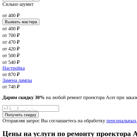
Сильно шумит
от
400
₽
Вызвать мастера
от
400
₽
от
700
₽
от
470
₽
от
420
₽
от
500
₽
от
540
₽
Настройка
от
870
₽
Замена лампы
от
740
₽
Дарим скидку 30%
на любой ремонт проектора Acer при заказ
Отправляя запрос Вы соглашаетесь на обработку
персональных
Цены на услуги по ремонту проектора A