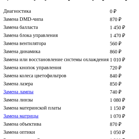
Диагностика
0
₽
Замена DMD-чипа
870
₽
Замена балласта
1 450
₽
Замена блока управления
1 470
₽
Замена вентилятора
560
₽
Замена динамика
860
₽
Замена или восстановление системы охлаждения
1 010
₽
Замена кнопок управления
720
₽
Замена колеса цветофильтров
840
₽
Замена лазера
850
₽
Замена лампы
740
₽
Замена линзы
1 080
₽
Замена материнской платы
1 150
₽
Замена матрицы
1 070
₽
Замена объектива
870
₽
Замена оптики
1 050
₽