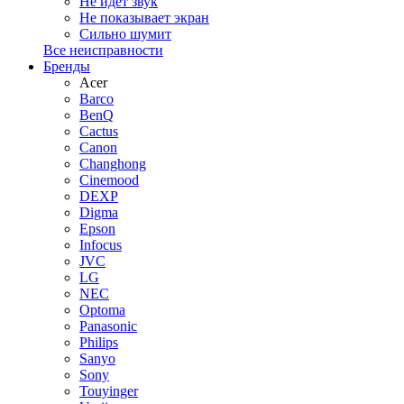
Не идет звук
Не показывает экран
Сильно шумит
Все неисправности
Бренды
Acer
Barco
BenQ
Cactus
Canon
Changhong
Cinemood
DEXP
Digma
Epson
Infocus
JVC
LG
NEC
Optoma
Panasonic
Philips
Sanyo
Sony
Touyinger