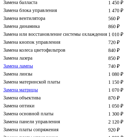
Замена балласта
1 450
₽
Замена блока управления
1 470
₽
Замена вентилятора
560
₽
Замена динамика
860
₽
Замена или восстановление системы охлаждения
1 010
₽
Замена кнопок управления
720
₽
Замена колеса цветофильтров
840
₽
Замена лазера
850
₽
Замена лампы
740
₽
Замена линзы
1 080
₽
Замена материнской платы
1 150
₽
Замена матрицы
1 070
₽
Замена объектива
870
₽
Замена оптики
1 050
₽
Замена основной платы
1 300
₽
Замена панели управления
2 120
₽
Замена платы сопряжения
920
₽