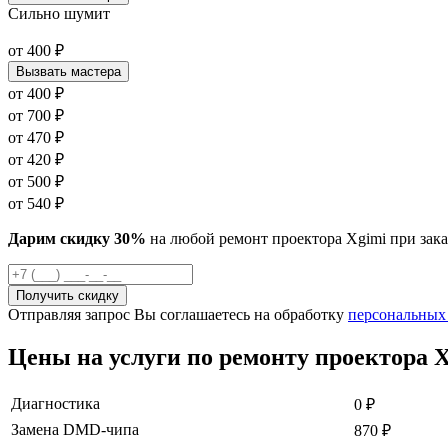
Сильно шумит
от
400
₽
Вызвать мастера
от
400
₽
от
700
₽
от
470
₽
от
420
₽
от
500
₽
от
540
₽
Дарим скидку 30%
на любой ремонт проектора Xgimi при зака
Отправляя запрос Вы соглашаетесь на обработку
персональных
Цены на услуги по ремонту проектора X
Диагностика
0
₽
Замена DMD-чипа
870
₽