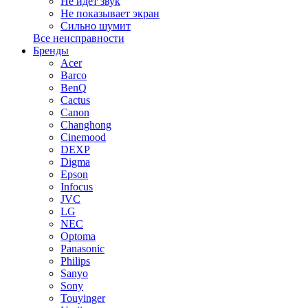
Не идет звук
Не показывает экран
Сильно шумит
Все неисправности
Бренды
Acer
Barco
BenQ
Cactus
Canon
Changhong
Cinemood
DEXP
Digma
Epson
Infocus
JVC
LG
NEC
Optoma
Panasonic
Philips
Sanyo
Sony
Touyinger