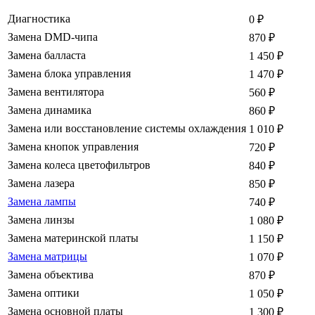
Диагностика
0
₽
Замена DMD-чипа
870
₽
Замена балласта
1 450
₽
Замена блока управления
1 470
₽
Замена вентилятора
560
₽
Замена динамика
860
₽
Замена или восстановление системы охлаждения
1 010
₽
Замена кнопок управления
720
₽
Замена колеса цветофильтров
840
₽
Замена лазера
850
₽
Замена лампы
740
₽
Замена линзы
1 080
₽
Замена материнской платы
1 150
₽
Замена матрицы
1 070
₽
Замена объектива
870
₽
Замена оптики
1 050
₽
Замена основной платы
1 300
₽