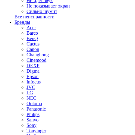
Не идет звук
Не показывает экран
Сильно шумит
Все неисправности
Бренды
Acer
Barco
BenQ
Cactus
Canon
Changhong
Cinemood
DEXP
Digma
Epson
Infocus
JVC
LG
NEC
Optoma
Panasonic
Philips
Sanyo
Sony
Touyinger