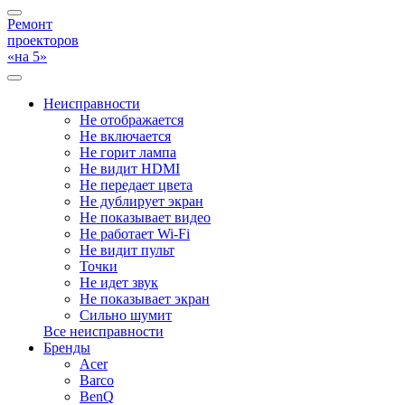
Ремонт
проекторов
«на 5»
Неисправности
Не отображается
Не включается
Не горит лампа
Не видит HDMI
Не передает цвета
Не дублирует экран
Не показывает видео
Не работает Wi-Fi
Не видит пульт
Точки
Не идет звук
Не показывает экран
Сильно шумит
Все неисправности
Бренды
Acer
Barco
BenQ