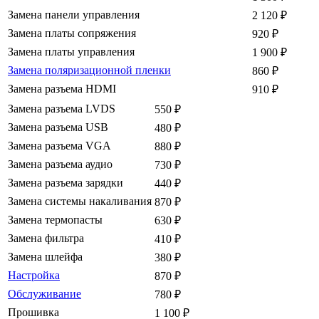
Замена панели управления
2 120
₽
Замена платы сопряжения
920
₽
Замена платы управления
1 900
₽
Замена поляризационной пленки
860
₽
Замена разъема HDMI
910
₽
Замена разъема LVDS
550
₽
Замена разъема USB
480
₽
Замена разъема VGA
880
₽
Замена разъема аудио
730
₽
Замена разъема зарядки
440
₽
Замена системы накаливания
870
₽
Замена термопасты
630
₽
Замена фильтра
410
₽
Замена шлейфа
380
₽
Настройка
870
₽
Обслуживание
780
₽
Прошивка
1 100
₽