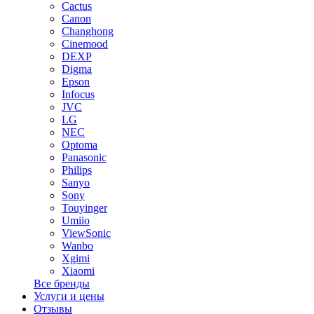
Cactus
Canon
Changhong
Cinemood
DEXP
Digma
Epson
Infocus
JVC
LG
NEC
Optoma
Panasonic
Philips
Sanyo
Sony
Touyinger
Umiio
ViewSonic
Wanbo
Xgimi
Xiaomi
Все бренды
Услуги и цены
Отзывы