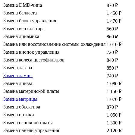
Замена DMD-чипа
870
₽
Замена балласта
1 450
₽
Замена блока управления
1 470
₽
Замена вентилятора
560
₽
Замена динамика
860
₽
Замена или восстановление системы охлаждения
1 010
₽
Замена кнопок управления
720
₽
Замена колеса цветофильтров
840
₽
Замена лазера
850
₽
Замена лампы
740
₽
Замена линзы
1 080
₽
Замена материнской платы
1 150
₽
Замена матрицы
1 070
₽
Замена объектива
870
₽
Замена оптики
1 050
₽
Замена основной платы
1 300
₽
Замена панели управления
2 120
₽