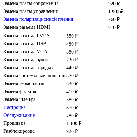
Замена платы сопряжения
920
₽
Замена платы управления
1 900
₽
Замена поляризационной пленки
860
₽
Замена разъема HDMI
910
₽
Замена разъема LVDS
550
₽
Замена разъема USB
480
₽
Замена разъема VGA
880
₽
Замена разъема аудио
730
₽
Замена разъема зарядки
440
₽
Замена системы накаливания
870
₽
Замена термопасты
630
₽
Замена фильтра
410
₽
Замена шлейфа
380
₽
Настройка
870
₽
Обслуживание
780
₽
Прошивка
1 100
₽
Разблокировка
920
₽