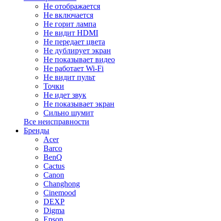
Не отображается
Не включается
Не горит лампа
Не видит HDMI
Не передает цвета
Не дублирует экран
Не показывает видео
Не работает Wi-Fi
Не видит пульт
Точки
Не идет звук
Не показывает экран
Сильно шумит
Все неисправности
Бренды
Acer
Barco
BenQ
Cactus
Canon
Changhong
Cinemood
DEXP
Digma
Epson