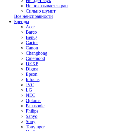
Не идет звук
Не показывает экран
Сильно шумит
Все неисправности
Бренды
Acer
Barco
BenQ
Cactus
Canon
Changhong
Cinemood
DEXP
Digma
Epson
Infocus
JVC
LG
NEC
Optoma
Panasonic
Philips
Sanyo
Sony
Touyinger