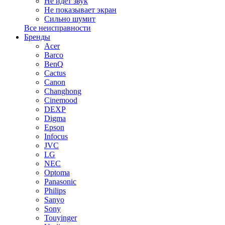
Не идет звук
Не показывает экран
Сильно шумит
Все неисправности
Бренды
Acer
Barco
BenQ
Cactus
Canon
Changhong
Cinemood
DEXP
Digma
Epson
Infocus
JVC
LG
NEC
Optoma
Panasonic
Philips
Sanyo
Sony
Touyinger