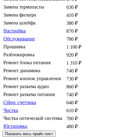
Замена термопасты
630
₽
Замена фильтра
410
₽
Замена шлейфа
380
₽
Настройка
870
₽
Обслуживание
780
₽
Прошивка
1 100
₽
Разблокировка
920
₽
Ремонт блока питания
1 310
₽
Ремонт динамика
740
₽
Ремонт кнопок управления
730
₽
Ремонт разъема аудио
860
₽
Ремонт разъема питания
740
₽
Сброс счетчика
640
₽
Чистка
610
₽
Чистка оптической системы
700
₽
Юстировка
480
₽
Показать весь прайс-лист