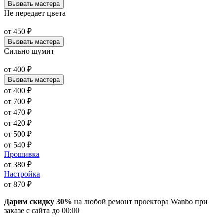
Вызвать мастера
Не передает цвета
от
450
₽
Вызвать мастера
Сильно шумит
от
400
₽
Вызвать мастера
от
400
₽
от
700
₽
от
470
₽
от
420
₽
от
500
₽
от
540
₽
Прошивка
от
380
₽
Настройка
от
870
₽
Дарим скидку 30%
на любой ремонт проектора Wanbo при
заказе с сайта
до
00
:00