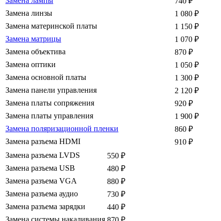
Замена лампы
740
₽
Замена линзы
1 080
₽
Замена материнской платы
1 150
₽
Замена матрицы
1 070
₽
Замена объектива
870
₽
Замена оптики
1 050
₽
Замена основной платы
1 300
₽
Замена панели управления
2 120
₽
Замена платы сопряжения
920
₽
Замена платы управления
1 900
₽
Замена поляризационной пленки
860
₽
Замена разъема HDMI
910
₽
Замена разъема LVDS
550
₽
Замена разъема USB
480
₽
Замена разъема VGA
880
₽
Замена разъема аудио
730
₽
Замена разъема зарядки
440
₽
Замена системы накаливания
870
₽