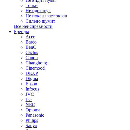
Не видит пульт
Точки
Не идет звук
Не показывает экран
Сильно шумит
Все неисправности
Бренды
Acer
Barco
BenQ
Cactus
Canon
Changhong
Cinemood
DEXP
Digma
Epson
Infocus
JVC
LG
NEC
Optoma
Panasonic
Philips
Sanyo